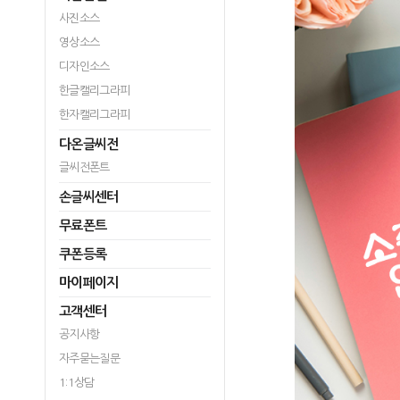
사진소스
영상소스
디자인소스
한글캘리그라피
한자캘리그라피
다온글씨전
글씨전폰트
손글씨센터
무료폰트
쿠폰등록
마이페이지
고객센터
공지사항
자주묻는질문
1:1상담