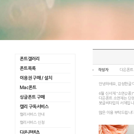
폰트갤러리
폰트목록
작성자
다온폰트
이용권 구매 / 설치
안녕하세요, 감성한글 
Mac폰트
6월 신서체 "소연(2종)
싱글폰트 구매
다온폰트 소연체는 단
붓글씨타입의 서체입니
캘리 구독서비스
많은 이용 부탁드립니다
캘리서비스 안내
캘리서비스 신청
다온콘텐츠