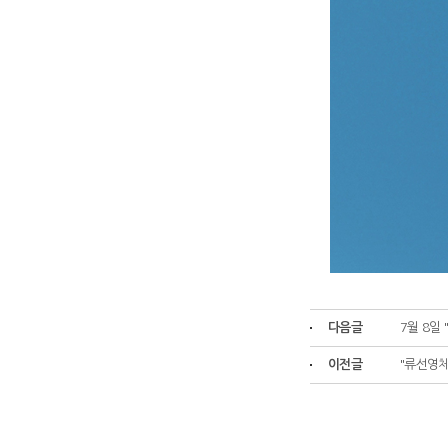
다음글
7월 8일
이전글
"류선영체