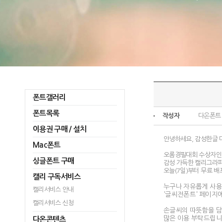
폰트갤러리
폰트목록
작성자
다온폰트
이용권 구매 / 설치
안녕하세요, 감성한글 
Mac폰트
오롬경필대회 수상자인
싱글폰트 구매
감성 가득한 캘리그라피
오늘(7일)부터 무료 배
캘리 구독서비스
누구나 자유롭게 사용
캘리서비스 안내
'글씨전폰트' 페이지
캘리서비스 신청
손글씨의 따뜻함을 담
많은 이용 부탁드립니
다온콘텐츠