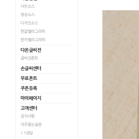
사진소스
영상소스
디자인소스
한글캘리그라피
한자캘리그라피
다온글씨전
글씨전폰트
손글씨센터
무료폰트
쿠폰등록
마이페이지
고객센터
공지사항
자주묻는질문
1:1상담