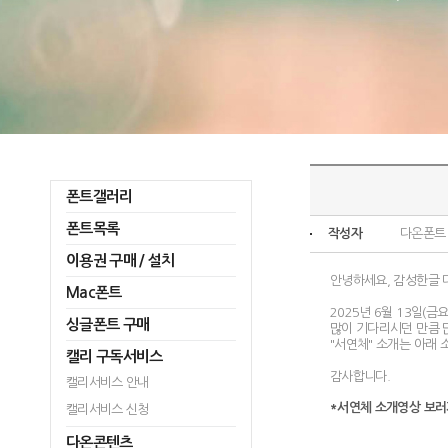
폰트갤러리
폰트목록
작성자
다온폰트
이용권 구매 / 설치
안녕하세요, 감성한글 
Mac폰트
2025년 6월 13일(금
싱글폰트 구매
많이 기다리시던 만큼 
"서연체" 소개는 아래
캘리 구독서비스
감사합니다.
캘리서비스 안내
*서연체 소개영상 보러
캘리서비스 신청
다온콘텐츠