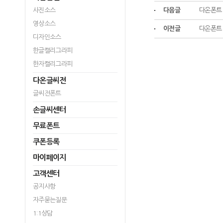
사진소스
다음글
다온폰트 
영상소스
이전글
다온폰트 
디자인소스
한글캘리그라피
한자캘리그라피
다온글씨전
글씨전폰트
손글씨센터
무료폰트
쿠폰등록
마이페이지
고객센터
공지사항
자주묻는질문
1:1상담