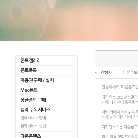
폰트갤러리
폰트목록
작성자
다온폰트
이용권 구매 / 설치
안녕하세요, 다온폰트입
Mac폰트
다가오는 2026년 ‘말의
싱글폰트 구매
새해 디자인에 활용할 
캘리 구독서비스
이번 업데이트는 귀여운
새해 시즌 디자인에 최
캘리서비스 안내
캘리서비스 신청
디자인소스는 다온폰트 
다온콘텐츠
많은 이용 부탁드립니다