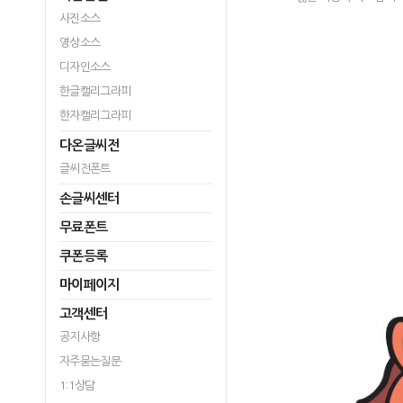
사진소스
영상소스
디자인소스
한글캘리그라피
한자캘리그라피
다온글씨전
글씨전폰트
손글씨센터
무료폰트
쿠폰등록
마이페이지
고객센터
공지사항
자주묻는질문
1:1상담