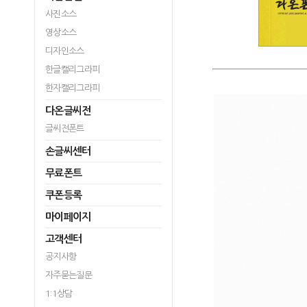
사진소스
영상소스
디자인소스
한글캘리그라피
한자캘리그라피
다온글씨전
글씨전폰트
손글씨센터
무료폰트
쿠폰등록
마이페이지
고객센터
공지사항
자주묻는질문
1:1상담