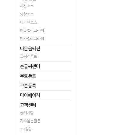
사진소스
영상소스
디자인소스
한글캘리그라피
한자캘리그라피
다온글씨전
글씨전폰트
손글씨센터
무료폰트
쿠폰등록
마이페이지
고객센터
공지사항
자주묻는질문
1:1상담