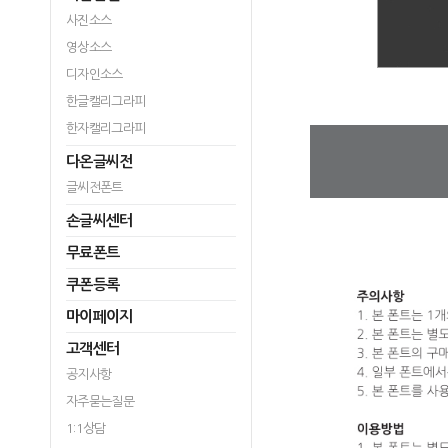
사진소스
영상소스
디자인소스
한글캘리그라피
한자캘리그라피
다온글씨전
글씨전폰트
손글씨센터
무료폰트
쿠폰등록
마이페이지
고객센터
공지사항
자주묻는질문
1:1상담