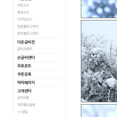
사진소스
영상소스
디자인소스
한글캘리그라피
한자캘리그라피
다온글씨전
글씨전폰트
손글씨센터
무료폰트
쿠폰등록
마이페이지
고객센터
공지사항
자주묻는질문
1:1상담