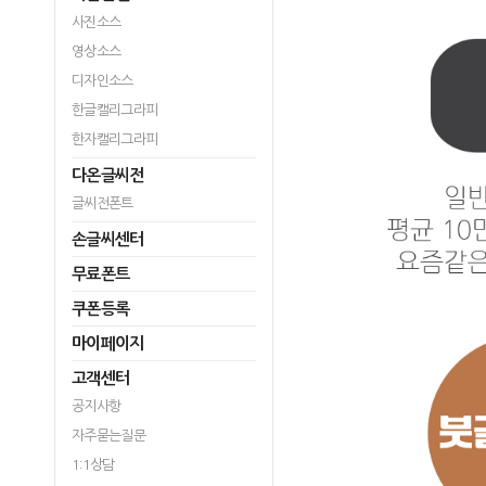
사진소스
영상소스
디자인소스
한글캘리그라피
한자캘리그라피
다온글씨전
글씨전폰트
손글씨센터
무료폰트
쿠폰등록
마이페이지
고객센터
공지사항
자주묻는질문
1:1상담