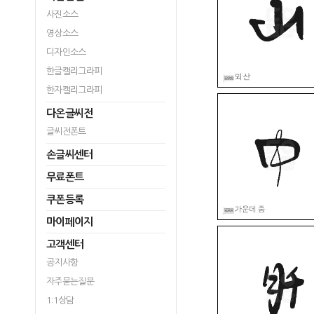
사진소스
영상소스
디자인소스
한글캘리그라피
한자캘리그라피
다온글씨전
글씨전폰트
손글씨센터
무료폰트
쿠폰등록
마이페이지
고객센터
공지사항
자주묻는질문
1:1상담