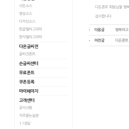
사진소스
다온폰트 회원님들 행복
영상소스
감사합니다.
디자인소스
한글캘리그라피
다음글
행복하고
한자캘리그라피
이전글
다온폰트 
다온글씨전
글씨전폰트
손글씨센터
무료폰트
쿠폰등록
마이페이지
고객센터
공지사항
자주묻는질문
1:1상담