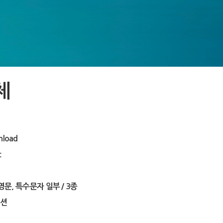
체
load
c
 영문, 특수문자 일부 / 3종
션