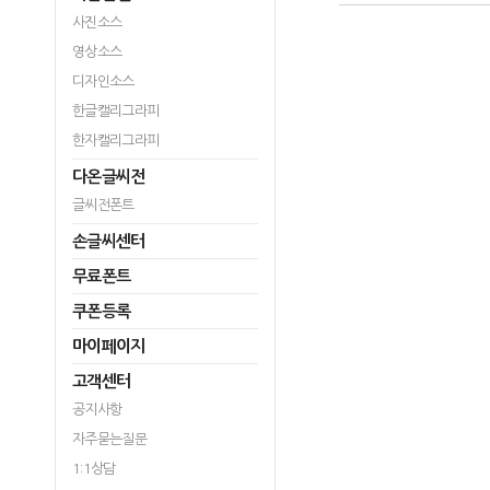
사진소스
영상소스
디자인소스
한글캘리그라피
한자캘리그라피
다온글씨전
글씨전폰트
손글씨센터
무료폰트
쿠폰등록
마이페이지
고객센터
공지사항
자주묻는질문
1:1상담