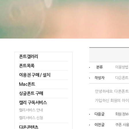
폰트갤러리
폰트목록
분류
이용방법
이용권 구매 / 설치
작성자
다온폰트
Mac폰트
안녕하세요. 다온폰트
싱글폰트 구매
가입하신 회원의 아이디
캘리 구독서비스
캘리서비스 안내
다음글
회원정보
캘리서비스 신청
이전글
쿠폰 사
다온콘텐츠