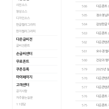
사진소스
586
다온폰트 
영상소스
585
정소영님의
디자인소스
584
감성한글 
한글캘리그라피
한자캘리그라피
583
다온폰트 
다온글씨전
582
다온콘텐츠
글씨전폰트
581
오수경 캘
손글씨센터
580
건강과 행
무료폰트
쿠폰등록
579
2025년
마이페이지
578
다온콘텐츠
고객센터
577
다온콘텐츠
공지사항
576
다온폰트 
자주묻는질문
1:1상담
575
다온폰트 