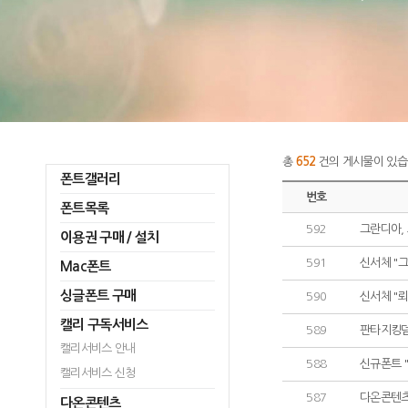
총
652
건의 게시물이 있습
폰트갤러리
번호
폰트목록
592
그란디아,
이용권 구매 / 설치
591
신서체 "
Mac폰트
싱글폰트 구매
590
신서체 "뢰
캘리 구독서비스
589
판타지킹덤
캘리서비스 안내
588
신규폰트 
캘리서비스 신청
587
다온콘텐츠
다온콘텐츠