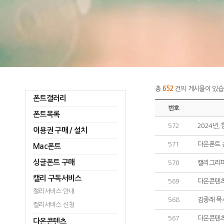
총
652
건의 게시물이 있습
폰트갤러리
번호
폰트목록
572
2024년,
이용권 구매 / 설치
571
다온폰트 
Mac폰트
싱글폰트 구매
570
캘리그리피
캘리 구독서비스
569
다온콘텐츠
캘리서비스 안내
568
김종래 목
캘리서비스 신청
567
다온콘텐츠
다온콘텐츠