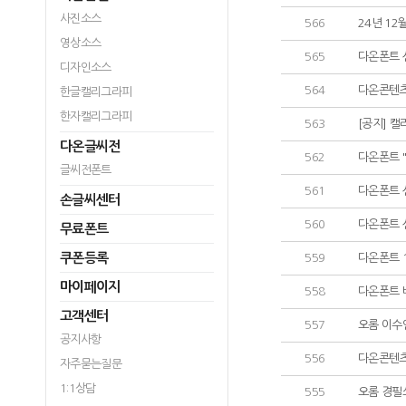
사진소스
566
24년 12
영상소스
565
다온폰트 
디자인소스
564
다온콘텐츠 
한글캘리그라피
한자캘리그라피
563
[공지] 
다온글씨전
562
다온폰트 
글씨전폰트
561
다온폰트 
손글씨센터
560
다온폰트 
무료폰트
쿠폰등록
559
다온폰트 1
마이페이지
558
다온폰트 
고객센터
557
오롬 이수
공지사항
556
다온콘텐츠
자주묻는질문
1:1상담
555
오롬 경필