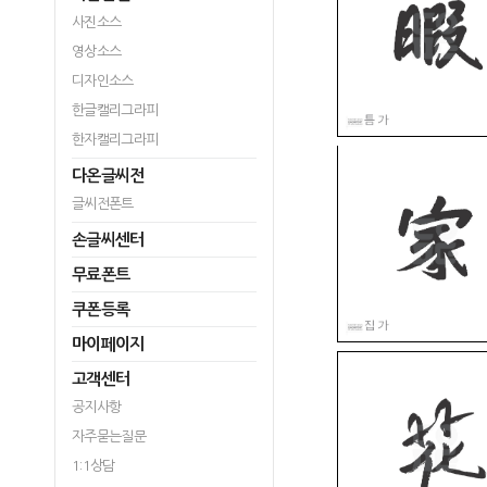
사진소스
영상소스
디자인소스
한글캘리그라피
한자캘리그라피
다온글씨전
글씨전폰트
손글씨센터
무료폰트
쿠폰등록
마이페이지
고객센터
공지사항
자주묻는질문
1:1상담